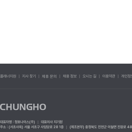
플래너지원
지사 찾기
제휴 문의
채용 정보
오시는 길
이용약관
개인정
대표자명 : 청호나이스(주)
대표이사 지기원
주소 : (서초사옥) 서울 서초구 사임당로 28 1층
(제조본부) 충청북도 진천군 이월면 진광로 48