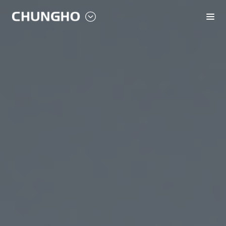
메
인
외
메
부
뉴
링
크
레
이
어
열
기